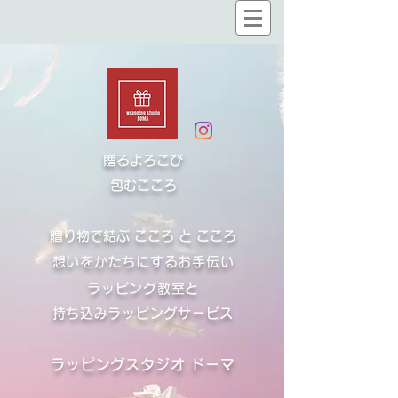
贈るよろこび
​包むこころ
贈り物で結ぶ こころ と こころ
想いをかたちにするお手伝い
ラッピング教室と
​持ち込みラッピングサービス
ラッピングスタジオ ドーマ