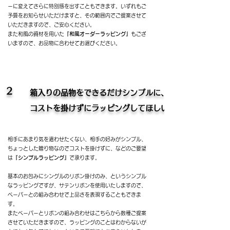
ーに変えてさらに特別感を出すこともできます。いずれもご
予算をお知らせいただけますと、その範囲内でご提案させて
いただきますので、ご安心ください。
また和風の資材を用いた
『和風オーダーラッピング』
もござ
いますので、お品物に合わせてお選びください。
2
​箱入りの品物をできるだけシンプルに、
コストを掛けずにラッピングしてほしい
相手にあまり気を遣わせたくない、相手の好みがシンプル、
ちょっとした贈り物なのでコストを掛けずに、などのご要望
は
『シンプルラッピング』
で承ります。
基本のお包みにシングルのリボン掛けのみ、というシンプル
なラッピングですが、サテンリボンを使用いたしますので、
ペーパーとの組み合わせで上品さを表現することもできま
す。
またペーパーとリボンの組み合わせはこちらから数種ご提案
させていただきますので、ラッピングのことはわからないが