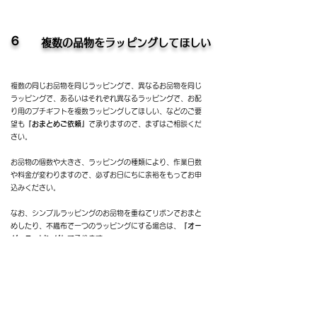
６
複数の品物をラッピングしてほしい
複数の同じお品物を同じラッピングで、異なるお品物を同じ
ラッピングで、あるいはそれぞれ異なるラッピングで、お配
り用のプチギフトを複数ラッピングしてほしい、などのご要
望も
『おまとめご依頼』
で承りますので、まずはご相談くだ
さい。
​お品物の個数や大きさ、ラッピングの種類により、作業日数
や料金が変わりますので、必ずお日にちに余裕をもってお申
込みください。
​なお、シンプルラッピングのお品物を重ねてリボンでおまと
めしたり、不織布で一つのラッピングにする場合は、
『オー
ダーラッピング』
で承ります。
７
自分でラッピングしたい！