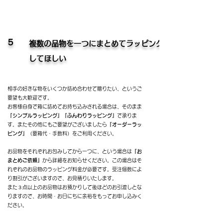
５
複数の品物を一つにまとめてラッピング
してほしい
相手の好きな物をいくつか詰め合わせて贈りたい、というご
要望も大歓迎です。
お客様自身で箱に詰めてお持ち込みされる場合は、そのまま
『シンプルラッピング』『ふんわりラッピング』
で承りま
す。またその他にもご要望がございましたら
『オーダーラッ
ピング』
（要箱代・手数料）をご利用ください。
お品物をそれぞれお包みしてから一つに、という場合は
『お
まとめご依頼』
から詳細をお知らせください。この場合はそ
れぞれのお品物のラッピング料金が必要です。受注個数によ
り割引がございますので、お見積りいたします。
また３点以上のお品物はお預かりして後ほどのお引渡しとな
りますので、お時間・お日にちに余裕をもってお申し込みく
ださい。