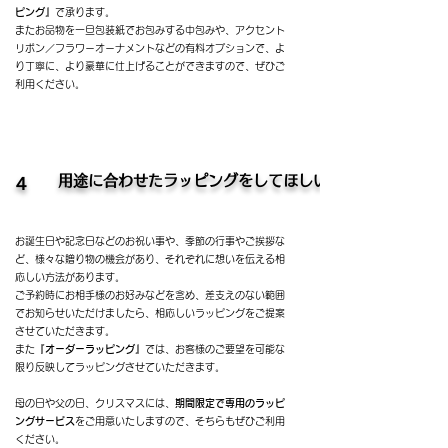
ピング』
で承ります。
またお品物を一旦包装紙でお包みする中包みや、アクセント
リボン／フラワーオーナメントなどの有料オプションで、よ
り丁寧に、より豪華に仕上げることができますので、ぜひご
利用ください。
用途に合わせたラッピングをしてほしい
４
お誕生日や記念日などのお祝い事や、季節の行事やご挨拶な
ど、様々な贈り物の機会があり、それぞれに想いを伝える相
応しい方法があります。
​ご予約時にお相手様のお好みなどを含め、差支えのない範囲
でお知らせいただけましたら、相応しいラッピングをご提案
させていただきます。
​また
『オーダーラッピング』
では、お客様のご要望を可能な
限り反映してラッピングさせていただきます。
母の日や父の日、クリスマスには、
期間限定で専用のラッピ
ングサービス
をご用意いたしますので、そちらもぜひご利用
ください。