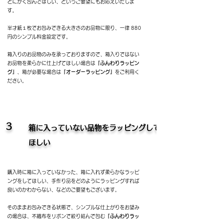
とにかく包んでほしい、というご要望にもお応えいたしま
す。
半才紙１枚でお包みできる大きさのお品物に限り、一律 880
円のシンプル料金設定です。
箱入りのお品物のみを承っておりますので、箱入りではない
お品物を柔らかに仕上げてほしい場合は
『ふんわりラッピン
グ』
、箱が必要な場合は
『オーダーラッピング』
をご利用く
ださい。
3
箱に入っていない品物をラッピングして
ほしい
購入時に箱に入っていなかった、箱に入れず柔らかなラッピ
ングをしてほしい、手作り品をどのようにラッピングすれば
良いのかわからない、などのご要望もございます。
そのままお包みできる状態で、シンプルな仕上がりをお望み
の場合は、不織布をリボンで絞り結んで包む
『ふんわりラッ