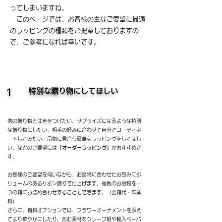
ってしまいますね。
このページでは、お客様の主なご要望に最適
のラッピングの種類をご提案しておりますの
で、ご参考になれば幸いです。
特別な贈り物にしてほしい
1
他の贈り物とは差をつけたい、サプライズになるような特別
な贈り物にしたい、相手の好みに合わせて自分でコーディネ
ートしてみたい、品物に見合う豪華なラッピングをしてほし
い、などのご要望には
『オーダーラッピング』
がおすすめで
す。
お客様のご要望を伺いながら、
お品物に合わせたお包みにボ
リュームのあるリボン​飾りで仕上げます。複数のお品物を一
つの箱にお詰め合わせすることもできます。（要箱代・作業
料）
さらに、有料オプションでは、フラワーオーナメントを添え
てより華やかにしたり、包む
素材をクレープ紙や輸入ペーパ