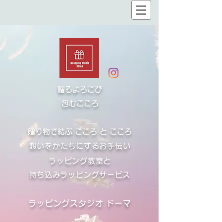
贈るよろこび
​包むこころ
贈り物で結ぶ こころ と こころ
想いをかたちにするお手伝い
ラッピング教室と
​持ち込みラッピングサービス
ラッピングスタジオ ドーマ