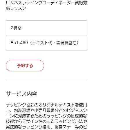
ビジネスラッピングコーディネーター資格対
応レッスン
2時間
2
時
¥51,460（テ
間
キ
¥51,460（テキスト代・設備費含む）
ス
ト
代・
設
備
予約する
費
含
む）
サービス内容
ラッピング協会のオリジナルテキストを使用
し、包装現場や小売り現場などのビジネスシ
ーンに対応するためのラッピングの基礎的な
技術からデザイン性のあるラッピング方法や
実践的なラッピング技術、接客マナー等のビ