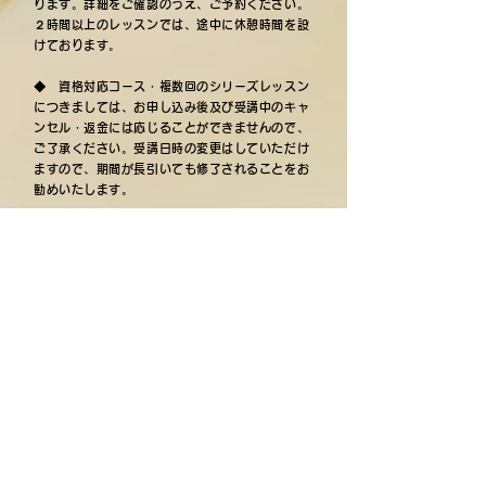
ります。詳細をご確認のうえ、ご予約ください。
２時間以上のレッスンでは、途中に休憩時間を設
けております。
◆ 資格対応コース・複数回のシリーズレッスン
につきましては、お申し込み後及び受講中のキャ
ンセル・返金には応じることができませんので、
ご了承ください。受講日時の変更はしていただけ
ますので、期間が長引いても修了されることをお
勧めいたします。
＊
当教室はプロテスタントのキリスト教会
【クロ
スプレイス】
のコミュニティスペースを使用して
運営しておりますが、ご受講にあたりクロスプレ
イスへの積極的な勧誘をすることはございません
のでご安心ください。
その他『よくあるご質問』のページもぜひご参照
ください。
レッスンのご予約