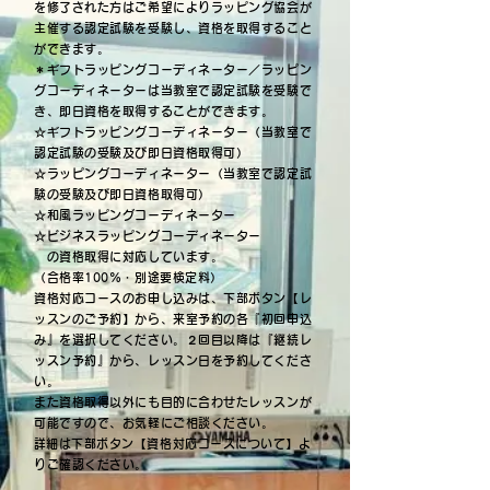
を修了された方はご希望によりラッピング協会が
主催する認定試験を受験し、資格を取得すること
ができます。
＊ギフトラッピングコーディネーター／ラッピン
グコーディネーターは当教室で認定試験を受験で
き、即日資格を取得することができます。
☆
ギフトラッピングコーディネーター（当教室で
認定試験の受験及び即日資格取得可）
☆ラッピングコーディネーター（当教室で認定試
験の受験及び即日資格取得可）
☆和風ラッピングコーディネーター
☆ビジネスラッピングコーディネーター
の資格取得に対応しています。
（合格率100％・別途要検定料）
資格対応コースのお申し込みは、下部ボタン【レ
ッスンのご予約】から、来室予約の各『初回申込
み』を選択してください。２回目以降は『継続レ
ッスン予約』から、レッスン日を予約してくださ
い。
また資格取得以外にも目的に合わせたレッスンが
可能ですので、お気軽にご相談ください。
​
​詳細は下部ボタン【資格対応コースについて】よ
りご確認ください。