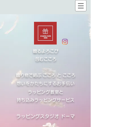
贈るよろこび
​包むこころ
贈り物で結ぶ こころ と こころ
想いをかたちにするお手伝い
ラッピング教室と
​持ち込みラッピングサービス
ラッピングスタジオ ドーマ