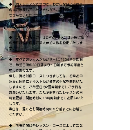
◆ 個人レッスンですので、わからないことはそ
の場で質問していただきながら、ご自身のペース
で学んでいただけます。オーダーレッスンのみ、
ご家族・ご友人２～4名様までご一緒に受講して
いただけます。
​◆ ワークショップ・１DAYレッスンは、感染症
の流行状況に応じて最大参加人数を設定いたしま
す。
◆ すべてのレッスン及びサービスは完全予約制
で、希望日時の30日前より１日前まで予約可能と
なっております。
但し、資格対応コースにつきましては、初回お申
込みと同時にテキスト及び教材の手配を開始いた
しますので、ご希望日の2週間前までにご予約を
お願いいたします。
また予約されたレッスンの日
時変更は、開始時刻の18時間前までにお願いいた
します。
​当日は、遅くとも開始時間の５分前までにお越し
ください。
​◆ 所要時間は各レッスン・コースによって異な